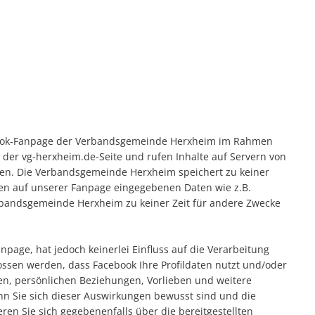
ng
Gemeinschaft
Infrastruktur
VG-We
meister
Kindertagesstätten
Wirtschaft & Gewerbe
Stördie
emeindeverwaltung
Bildung
Verwaltungsgliederung
Mobilität & Infrastruktur
Grundschulen
Verwal
Mitarbeiter A-Z
Pamina Schulzentrum
tsgemeinden
Kinder & Jugendliche
Klimaschutz & Umwelt
Jugendpflege & Jugendtreffs
Wasser
book-Fanpage der Verbandsgemeinde Herxheim im Rahmen
Gleichstellungsbeauftragte
St. Laurentius und Paulusschu
JUZ Herxheim
ice
Generation Ü60
Dienstleistungen
Brand- & Katastrophenschutz
Altenzentrum St. Josef
Abwass
t der vg-herxheim.de-Seite und rufen Inhalte auf Servern von
Öffentliche Bekanntmachungen
Volkshochschule
Ferienangebote
ken. Die Verbandsgemeinde Herxheim speichert zu keiner
Formulare
Seniorenarbeit
ebote
Sport und Freizeit
Belegung der Sporthallen
Zähler
nen auf unserer Fanpage eingegebenen Daten wie z.B.
Ortsrecht
Satzung
Beschädigung / Störung melden
Sozialstation
Vereine
rbandsgemeinde Herxheim zu keiner Zeit für andere Zwecke
Veranstaltungsräume
Formul
Infobroschüre
Flächen
Standesamt
Sicherheitsberatung
Waldfreibad
Tourismus
Verbandsgemeinderat
Förderp
Hinweisgeberschutz
Bebauun
Finanzen
Digitale Rentenübersicht
E-Rechn
page, hat jedoch keinerlei Einfluss auf die Verarbeitung
Ratsinformationssystem
Flüchtlingshilfe
weitere
ossen werden, dass Facebook Ihre Profildaten nutzt und/oder
Vorsorgeordner
Gewerbes
ten, persönlichen Beziehungen, Vorlieben und weitere
nn Sie sich dieser Auswirkungen bewusst sind und die
wiederk
en Sie sich gegebenenfalls über die bereitgestellten