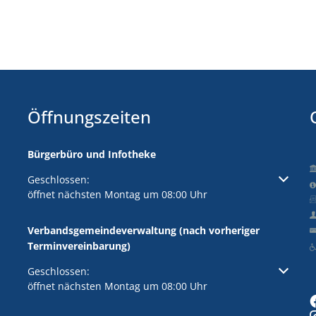
Öffnungszeiten
Bürgerbüro und Infotheke
Klicken, um weitere Öffnungs- oder Schließzeiten auszuble
Geschlossen:
öffnet nächsten Montag um 08:00 Uhr
Verbandsgemeindeverwaltung (nach vorheriger
Terminvereinbarung)
Klicken, um weitere Öffnungs- oder Schließzeiten auszuble
Geschlossen:
öffnet nächsten Montag um 08:00 Uhr