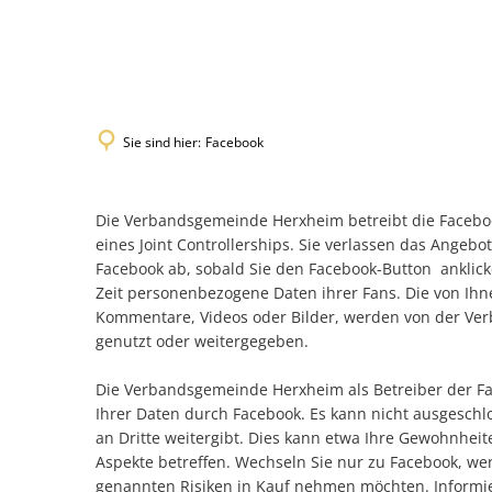
Verwaltu
Der Bürger
Sie sind hier:
Facebook
Verbandsg
Unsere Or
Die Verbandsgemeinde Herxheim betreibt die Face
Bürgerserv
FACEBOOK
eines Joint Controllerships. Sie verlassen das Angebo
Facebook ab, sobald Sie den Facebook-Button anklic
Stellenang
Zeit personenbezogene Daten ihrer Fans. Die von Ih
Kommentare, Videos oder Bilder, werden von der Ve
Amtsblatt
genutzt oder weitergegeben.
Gremien
Die Verbandsgemeinde Herxheim als Betreiber der Fan
Wahlen
Ihrer Daten durch Facebook. Es kann nicht ausgeschl
an Dritte weitergibt. Dies kann etwa Ihre Gewohnhei
Aspekte betreffen. Wechseln Sie nur zu Facebook, we
genannten Risiken in Kauf nehmen möchten. Informier