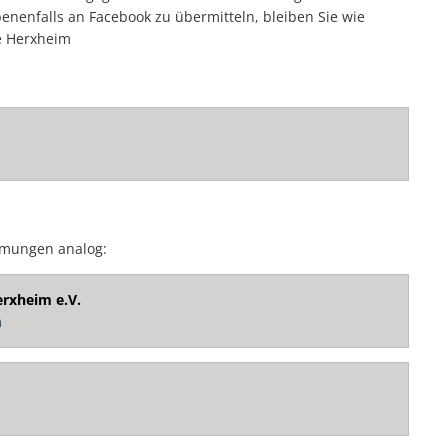
benenfalls an Facebook zu übermitteln, bleiben Sie wie
e Herxheim
mmungen analog:
rxheim e.V.
m