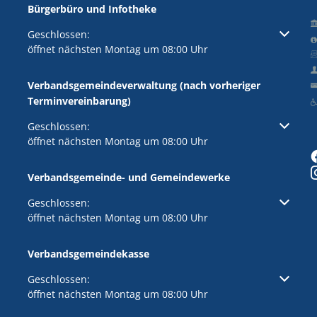
Bürgerbüro und Infotheke
Klicken, um weitere Öffnungs- oder Schließzeiten auszuble
Geschlossen:
öffnet nächsten Montag um 08:00 Uhr
Verbandsgemeindeverwaltung (nach vorheriger
Terminvereinbarung)
Klicken, um weitere Öffnungs- oder Schließzeiten auszuble
Geschlossen:
öffnet nächsten Montag um 08:00 Uhr
Verbandsgemeinde- und Gemeindewerke
Klicken, um weitere Öffnungs- oder Schließzeiten auszuble
Geschlossen:
öffnet nächsten Montag um 08:00 Uhr
Verbandsgemeindekasse
Klicken, um weitere Öffnungs- oder Schließzeiten auszuble
Geschlossen:
öffnet nächsten Montag um 08:00 Uhr