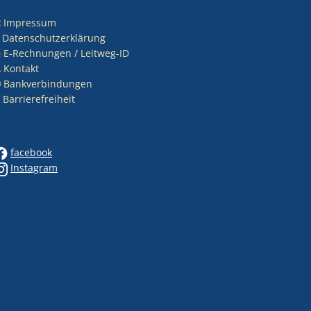
Impressum
nden
Datenschutzerklärung
E-Rechnungen / Leitweg-ID
Kontakt
Bankverbindungen
Barrierefreiheit
nden
facebook
Instagram
nden
nden