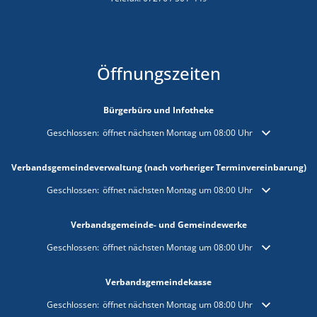
Öffnungszeiten
Bürgerbüro und Infotheke
Klicken, um weitere Öffnungs- oder Schließzeiten auszublenden
Geschlossen:
öffnet nächsten Montag um 08:00 Uhr
Verbandsgemeindeverwaltung (nach vorheriger Terminvereinbarung)
Klicken, um weitere Öffnungs- oder Schließzeiten auszublenden
Geschlossen:
öffnet nächsten Montag um 08:00 Uhr
Verbandsgemeinde- und Gemeindewerke
Klicken, um weitere Öffnungs- oder Schließzeiten auszublenden
Geschlossen:
öffnet nächsten Montag um 08:00 Uhr
Verbandsgemeindekasse
Klicken, um weitere Öffnungs- oder Schließzeiten auszublenden
Geschlossen:
öffnet nächsten Montag um 08:00 Uhr