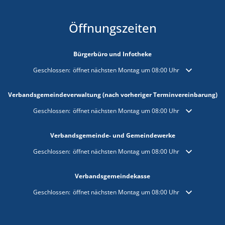
Öffnungszeiten
Bürgerbüro und Infotheke
Klicken, um weitere Öffnungs- oder Schließzeiten auszublenden
Geschlossen:
öffnet nächsten Montag um 08:00 Uhr
Verbandsgemeindeverwaltung (nach vorheriger Terminvereinbarung)
Klicken, um weitere Öffnungs- oder Schließzeiten auszublenden
Geschlossen:
öffnet nächsten Montag um 08:00 Uhr
Verbandsgemeinde- und Gemeindewerke
Klicken, um weitere Öffnungs- oder Schließzeiten auszublenden
Geschlossen:
öffnet nächsten Montag um 08:00 Uhr
Verbandsgemeindekasse
Klicken, um weitere Öffnungs- oder Schließzeiten auszublenden
Geschlossen:
öffnet nächsten Montag um 08:00 Uhr