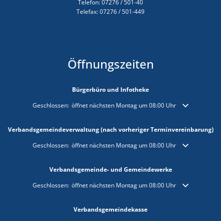
Telefon: 07276 / 501-40
Telefax: 07276 / 501-449
Öffnungszeiten
Bürgerbüro und Infotheke
Klicken, um weitere Öffnungs- oder Schließzeiten auszublenden
Geschlossen:
öffnet nächsten Montag um 08:00 Uhr
Verbandsgemeindeverwaltung (nach vorheriger Terminvereinbarung)
Klicken, um weitere Öffnungs- oder Schließzeiten auszublenden
Geschlossen:
öffnet nächsten Montag um 08:00 Uhr
Verbandsgemeinde- und Gemeindewerke
Klicken, um weitere Öffnungs- oder Schließzeiten auszublenden
Geschlossen:
öffnet nächsten Montag um 08:00 Uhr
Verbandsgemeindekasse