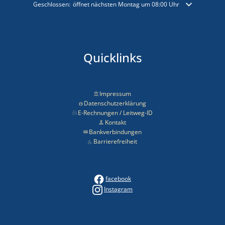
Klicken, um weitere Öffnungs- oder Schließzeiten auszublenden
Geschlossen:
öffnet nächsten Montag um 08:00 Uhr
Quicklinks
Impressum
Datenschutzerklärung
E-Rechnungen / Leitweg-ID
Kontakt
Bankverbindungen
Barrierefreiheit
facebook
Instagram