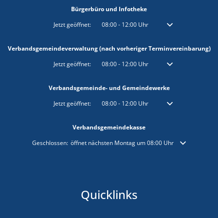
Bürgerbüro und Infotheke
Klicken, um weitere Öffnungs- oder Schließzeiten auszublenden
Jetzt geöffnet:
08:00
-
12:00
Uhr
Von 08:00 bis 12:00 
Verbandsgemeindeverwaltung (nach vorheriger Terminvereinbarung)
Klicken, um weitere Öffnungs- oder Schließzeiten auszublenden
Jetzt geöffnet:
08:00
-
12:00
Uhr
Von 08:00 bis 12:00 
Verbandsgemeinde- und Gemeindewerke
Klicken, um weitere Öffnungs- oder Schließzeiten auszublenden
Jetzt geöffnet:
08:00
-
12:00
Uhr
Von 08:00 bis 12:00 
Verbandsgemeindekasse
Klicken, um weitere Öffnungs- oder Schließzeiten auszublenden
Geschlossen:
öffnet nächsten Montag um 08:00 Uhr
Quicklinks