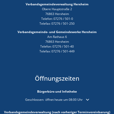
Verbandsgemeindeverwaltung Herxheim
Obere Hauptstraße 2
76863 Herxheim
Telefon: 07276 / 501-0
Telefax: 07276 / 501-250
Verbandsgemeinde- und Gemeindewerke Herxheim
Am Rathaus 6
76863 Herxheim
Telefon: 07276 / 501-40
Telefax: 07276 / 501-449
Öffnungszeiten
Bürgerbüro und Infotheke
Klicken, um weitere Öffnungs- oder Schließzeiten auszublende
Geschlossen:
öffnet heute um 08:00 Uhr
Verbandsgemeindeverwaltung (nach vorheriger Terminvereinbarung)