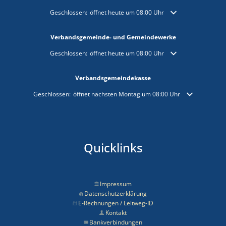
Klicken, um weitere Öffnungs- oder Schließzeiten auszublende
Geschlossen:
öffnet heute um 08:00 Uhr
Verbandsgemeinde- und Gemeindewerke
Klicken, um weitere Öffnungs- oder Schließzeiten auszublende
Geschlossen:
öffnet heute um 08:00 Uhr
Verbandsgemeindekasse
Klicken, um weitere Öffnungs- oder Schließzeiten auszublenden
Geschlossen:
öffnet nächsten Montag um 08:00 Uhr
Quicklinks
Impressum
Datenschutzerklärung
E-Rechnungen / Leitweg-ID
Kontakt
Bankverbindungen