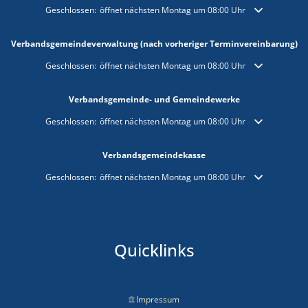
Klicken, um weitere Öffnungs- oder Schließzeiten auszublenden
Geschlossen:
öffnet nächsten Montag um 08:00 Uhr
Verbandsgemeindeverwaltung (nach vorheriger Terminvereinbarung)
Klicken, um weitere Öffnungs- oder Schließzeiten auszublenden
Geschlossen:
öffnet nächsten Montag um 08:00 Uhr
Verbandsgemeinde- und Gemeindewerke
Klicken, um weitere Öffnungs- oder Schließzeiten auszublenden
Geschlossen:
öffnet nächsten Montag um 08:00 Uhr
Verbandsgemeindekasse
Klicken, um weitere Öffnungs- oder Schließzeiten auszublenden
Geschlossen:
öffnet nächsten Montag um 08:00 Uhr
Quicklinks
Impressum