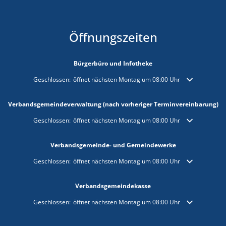
Öffnungszeiten
Bürgerbüro und Infotheke
Klicken, um weitere Öffnungs- oder Schließzeiten auszublenden
Geschlossen:
öffnet nächsten Montag um 08:00 Uhr
Verbandsgemeindeverwaltung (nach vorheriger Terminvereinbarung)
Klicken, um weitere Öffnungs- oder Schließzeiten auszublenden
Geschlossen:
öffnet nächsten Montag um 08:00 Uhr
Verbandsgemeinde- und Gemeindewerke
Klicken, um weitere Öffnungs- oder Schließzeiten auszublenden
Geschlossen:
öffnet nächsten Montag um 08:00 Uhr
Verbandsgemeindekasse
Klicken, um weitere Öffnungs- oder Schließzeiten auszublenden
Geschlossen:
öffnet nächsten Montag um 08:00 Uhr