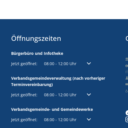
Öffnungszeiten
Bürgerbüro und Infotheke
Klicken, um weitere Öffnungs- oder Schließzeiten auszuble
Jetzt geöffnet:
08:00
-
12:00
Uhr
Von 08:00 bis 12:00 Uh
Verbandsgemeindeverwaltung (nach vorheriger
Terminvereinbarung)
Klicken, um weitere Öffnungs- oder Schließzeiten auszuble
Jetzt geöffnet:
08:00
-
12:00
Uhr
Von 08:00 bis 12:00 Uh
Verbandsgemeinde- und Gemeindewerke
Klicken, um weitere Öffnungs- oder Schließzeiten auszuble
Jetzt geöffnet:
08:00
-
12:00
Uhr
Von 08:00 bis 12:00 Uh