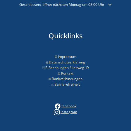
Klicken, um weitere Öffnungs- oder Schließzeiten auszublenden
Geschlossen:
öffnet nächsten Montag um 08:00 Uhr
Quicklinks
Impressum
Datenschutzerklärung
E-Rechnungen / Leitweg-ID
Kontakt
Bankverbindungen
Barrierefreiheit
facebook
Instagram