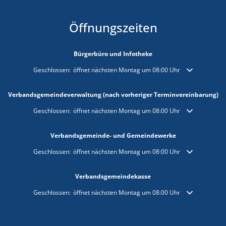
Öffnungszeiten
Bürgerbüro und Infotheke
Klicken, um weitere Öffnungs- oder Schließzeiten auszublenden
Geschlossen:
öffnet nächsten Montag um 08:00 Uhr
Verbandsgemeindeverwaltung (nach vorheriger Terminvereinbarung)
Klicken, um weitere Öffnungs- oder Schließzeiten auszublenden
Geschlossen:
öffnet nächsten Montag um 08:00 Uhr
Verbandsgemeinde- und Gemeindewerke
Klicken, um weitere Öffnungs- oder Schließzeiten auszublenden
Geschlossen:
öffnet nächsten Montag um 08:00 Uhr
Verbandsgemeindekasse
Klicken, um weitere Öffnungs- oder Schließzeiten auszublenden
Geschlossen:
öffnet nächsten Montag um 08:00 Uhr