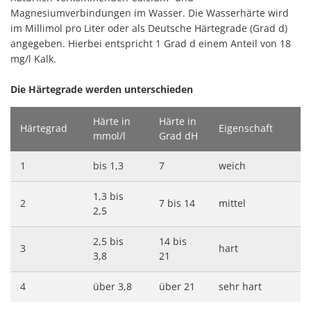
Magnesiumverbindungen im Wasser. Die Wasserhärte wird
im Millimol pro Liter oder als Deutsche Härtegrade (Grad d)
angegeben. Hierbei entspricht 1 Grad d einem Anteil von 18
mg/l Kalk.
Die Härtegrade werden unterschieden
Härte in
Härte in
Härtegrad
Eigenschaft
mmol/l
Grad dH
1
bis 1,3
7
weich
1,3 bis
2
7 bis 14
mittel
2,5
2,5 bis
14 bis
3
hart
3,8
21
4
über 3,8
über 21
sehr hart