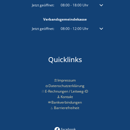
Klicken, um weitere Öffnungs- oder Schließzeiten auszublenden
Jetzt geöffnet:
08:00
-
18:00
Uhr
Von 08:00 bis 18:00 
Verbandsgemeindekasse
Klicken, um weitere Öffnungs- oder Schließzeiten auszublenden
Jetzt geöffnet:
08:00
-
12:00
Uhr
Von 08:00 bis 12:00 
Quicklinks
Impressum
Datenschutzerklärung
E-Rechnungen / Leitweg-ID
Kontakt
Bankverbindungen
Barrierefreiheit
facebook