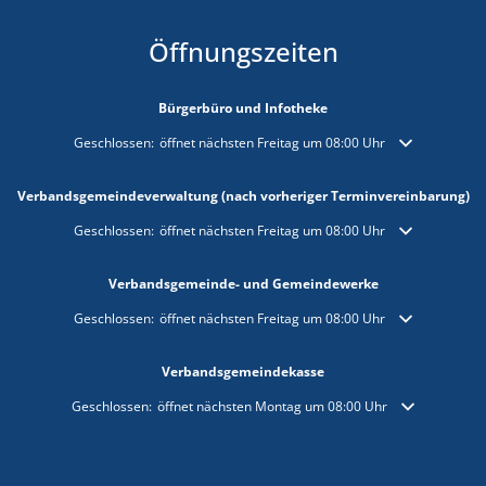
Öffnungszeiten
Bürgerbüro und Infotheke
Klicken, um weitere Öffnungs- oder Schließzeiten auszublenden
Geschlossen:
öffnet nächsten Freitag um 08:00 Uhr
Verbandsgemeindeverwaltung (nach vorheriger Terminvereinbarung)
Klicken, um weitere Öffnungs- oder Schließzeiten auszublenden
Geschlossen:
öffnet nächsten Freitag um 08:00 Uhr
Verbandsgemeinde- und Gemeindewerke
Klicken, um weitere Öffnungs- oder Schließzeiten auszublenden
Geschlossen:
öffnet nächsten Freitag um 08:00 Uhr
Verbandsgemeindekasse
Klicken, um weitere Öffnungs- oder Schließzeiten auszublenden
Geschlossen:
öffnet nächsten Montag um 08:00 Uhr