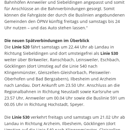
Bahnhöfen Annweiler und Siebeldingen angepasst und somit
für Anschlüsse an die Bahnverbindungen gesorgt. Somit
können die Fahrgäste der durch die Buslinien angebundenen
Gemeinden den ÖPNV künftig freitags und samstags bis 24
Uhr nutzen – und das Auto stehen lassen.“
Die neuen Spätverbindungen im Überblick
Die
Linie 520
fährt samstags um 22.44 Uhr ab Landau in
Richtung Siebeldingen und dort umsteigefrei als
Linie 530
weiter über Birkweiler, Ranschbach, Leinsweiler, Eschbach,
Göcklingen (dort Umstieg auf die Linie 540 nach
Klingenmünster, Gleiszellen-Gleishorbach, Pleisweiler-
Oberhofen und Bad Bergzabern), Ilbesheim und Arzheim
nach Landau. Dort Ankunft um 23.50 Uhr. Anschluss an die
Regionalbahnen in Richtung Neustadt sowie Karlsruhe um
23.57 Uhr, Annweiler um 00.04 Uhr sowie die Buslinie 591 um
00.05 Uhr in Richtung Hochstadt, Speyer.
Die
Linie 530
verkehrt freitags und samstags um 21.02 Uhr ab
Landau in Richtung Arzheim, Ilbesheim, Göcklingen (dort
Umstieg auf die Linie 540 nach Klingenmünster, Gleiszellen-