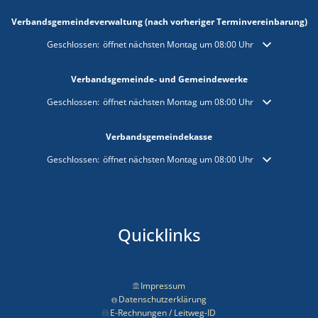
Verbandsgemeindeverwaltung (nach vorheriger Terminvereinbarung)
Klicken, um weitere Öffnungs- oder Schließzeiten auszublenden
Geschlossen:
öffnet nächsten Montag um 08:00 Uhr
Verbandsgemeinde- und Gemeindewerke
Klicken, um weitere Öffnungs- oder Schließzeiten auszublenden
Geschlossen:
öffnet nächsten Montag um 08:00 Uhr
Verbandsgemeindekasse
Klicken, um weitere Öffnungs- oder Schließzeiten auszublenden
Geschlossen:
öffnet nächsten Montag um 08:00 Uhr
Quicklinks
Impressum
Datenschutzerklärung
E-Rechnungen / Leitweg-ID