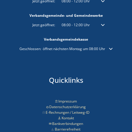
Klicken, um weitere Öffnungs- oder Schließzeiten auszublenden
Jetzt geöffnet:
08:00
-
12:00
Uhr
Von 08:00 bis 12:00 
Verbandsgemeinde- und Gemeindewerke
Klicken, um weitere Öffnungs- oder Schließzeiten auszublenden
Jetzt geöffnet:
08:00
-
12:00
Uhr
Von 08:00 bis 12:00 
Verbandsgemeindekasse
Klicken, um weitere Öffnungs- oder Schließzeiten auszublenden
Geschlossen:
öffnet nächsten Montag um 08:00 Uhr
Quicklinks
Impressum
Datenschutzerklärung
E-Rechnungen / Leitweg-ID
Kontakt
Bankverbindungen
Barrierefreiheit