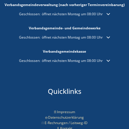
Verbandsgemeindeverwaltung (nach vorheriger Terminvereinbarung)
Klicken, um weitere Öffnungs- oder Schließzeiten auszublenden
Geschlossen:
öffnet nächsten Montag um 08:00 Uhr
Verbandsgemeinde- und Gemeindewerke
Klicken, um weitere Öffnungs- oder Schließzeiten auszublenden
Geschlossen:
öffnet nächsten Montag um 08:00 Uhr
Verbandsgemeindekasse
Klicken, um weitere Öffnungs- oder Schließzeiten auszublenden
Geschlossen:
öffnet nächsten Montag um 08:00 Uhr
Quicklinks
Impressum
Datenschutzerklärung
E-Rechnungen / Leitweg-ID
Kontakt